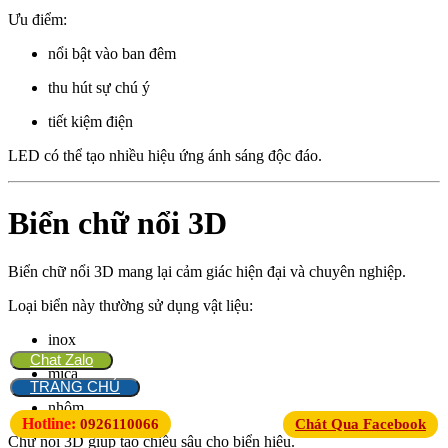
Ưu điểm:
nổi bật vào ban đêm
thu hút sự chú ý
tiết kiệm điện
LED có thể tạo nhiều hiệu ứng ánh sáng độc đáo.
Biển chữ nổi 3D
Biển chữ nổi 3D mang lại cảm giác hiện đại và chuyên nghiệp.
Loại biển này thường sử dụng vật liệu:
inox
Chat Zalo
mica
TRANG CHỦ
nhôm
Hotline:
0926110066
Chát Qua Facebook
Chữ nổi 3D giúp tạo chiều sâu cho biển hiệu.