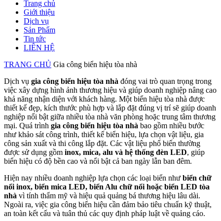
Trang chủ
Giới thiệu
Dịch vụ
Sản Phẩm
Tin tức
LIÊN HỆ
TRANG CHỦ
Gia công biển hiệu tòa nhà
Dịch vụ
gia công biển hiệu tòa nhà
đóng vai trò quan trọng trong
việc xây dựng hình ảnh thương hiệu và giúp doanh nghiệp nâng cao
khả năng nhận diện với khách hàng. Một biển hiệu tòa nhà được
thiết kế đẹp, kích thước phù hợp và lắp đặt đúng vị trí sẽ giúp doanh
nghiệp nổi bật giữa nhiều tòa nhà văn phòng hoặc trung tâm thương
mại. Quá trình
gia công biển hiệu tòa nhà
bao gồm nhiều bước
như khảo sát công trình, thiết kế biển hiệu, lựa chọn vật liệu, gia
công sản xuất và thi công lắp đặt. Các vật liệu phổ biến thường
được sử dụng gồm
inox, mica, alu và hệ thống đèn LED
, giúp
biển hiệu có độ bền cao và nổi bật cả ban ngày lẫn ban đêm.
Hiện nay nhiều doanh nghiệp lựa chọn các loại biển như
biển chữ
nổi inox, biển mica LED, biển Alu chữ nổi hoặc biển LED tòa
nhà
vì tính thẩm mỹ và hiệu quả quảng bá thương hiệu lâu dài.
Ngoài ra, việc gia công biển hiệu cần đảm bảo tiêu chuẩn kỹ thuật,
an toàn kết cấu và tuân thủ các quy định pháp luật về quảng cáo.