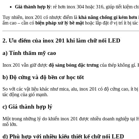
Giá thành hợp lý
: rẻ hơn inox 304 hoặc 316, giúp tiết kiệm ch
Tuy nhiên, inox 201 có nhược điểm là
khả năng chống gỉ kém hơn 
ẩm cao – cần có
biện pháp xử lý bề mặt
hoặc lắp đặt ở vị trí ít bị tác
2. Ưu điểm của inox 201 khi làm chữ nổi LED
a) Tính thẩm mỹ cao
Inox 201 vẫn giữ được
độ sáng bóng đặc trưng
của thép không gỉ. 
b) Độ cứng và độ bền cơ học tốt
So với các vật liệu khác như mica, alu, inox 201 có độ cứng cao, ít b
tác động của gió mạnh.
c) Giá thành hợp lý
Một trong những lý do khiến inox 201 được nhiều doanh nghiệp tại 
mô lớn.
d) Phù hợp với nhiều kiểu thiết kế chữ nổi LED