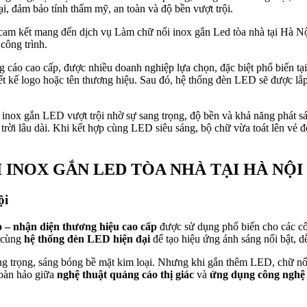
, đảm bảo tính thẩm mỹ, an toàn và độ bền vượt trội.
am kết mang đến dịch vụ Làm chữ nổi inox gắn Led tòa nhà tại Hà Nội 
công trình.
áo cao cấp, được nhiều doanh nghiệp lựa chọn, đặc biệt phổ biến tại 
t kế logo hoặc tên thương hiệu. Sau đó, hệ thống đèn LED sẽ được lắp 
i inox gắn LED vượt trội nhờ sự sang trọng, độ bền và khả năng phát sán
rời lâu dài. Khi kết hợp cùng LED siêu sáng, bộ chữ vừa toát lên vẻ đẹ
 INOX GẮN LED TÒA NHÀ TẠI HÀ NỘI
ội
o – nhận diện thương hiệu cao cấp
được sử dụng phổ biến cho các côn
p cùng
hệ thống đèn LED hiện đại
để tạo hiệu ứng ánh sáng nổi bật, d
ang trọng, sáng bóng bề mặt kim loại. Nhưng khi gắn thêm LED, chữ n
hoàn hảo giữa
nghệ thuật quảng cáo thị giác
và
ứng dụng công nghệ 