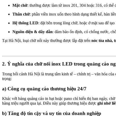
Mặt chữ
: thường được làm từ inox 201, 304 hoặc 316, có thể
Thân chữ
: phần viền inox uốn theo hình dạng thiết kế, hàn liề
Hệ thống LED
: đặt bên trong lòng chữ, hoặc ở mặt sau để tạo
Nguồn điện & dây dẫn
: đảm bảo ổn định, có chống nước, chốn
Tại Hà Nội, loại chữ nổi này thường được lắp đặt trên
nóc tòa nhà, 
2. Ý nghĩa của chữ nổi inox LED trong quảng cáo ngo
Trong bối cảnh Hà Nội là trung tâm kinh tế – chính trị – văn hóa củ
trọng:
a) Công cụ quảng cáo thương hiệu 24/7
Khác với bảng quảng cáo in bạt hoặc pano chỉ hiển thị ban ngày, ch
hàng triệu người qua lại. Điều này giúp thương hiệu được
ghi nhớ li
b) Tăng độ tin cậy và uy tín của doanh nghiệp