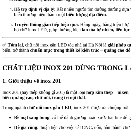
Hỗ trợ định vị địa lý
: Rất nhiều người tìm đường thường dựa v
biến thương hiệu thành một
biểu tượng địa điểm
.
Truyền thông gián tiếp hiệu quả
: Hàng ngày, hàng triệu lư
bộ chữ inox LED, giúp thương hiệu
lan tỏa tự nhiên, liên tục
✅
Tóm lại
, chữ nổi inox gắn LED tòa nhà tại Hà Nội là
giải pháp q
biến, trở thành
chuẩn mực trong thiết kế kiến trúc – quảng cáo đô 
CHẤT LIỆU INOX 201 DÙNG TRONG L
1. Giới thiệu về inox 201
Inox 201 (hay thép không gỉ 201) là một loại
hợp kim thép – niken
biển quảng cáo, chữ nổi, trang trí nội thất
.
Trong ngành
chữ nổi inox gắn LED
, inox 201 được ưa chuộng bởi:
Bề mặt sáng bóng
: có thể đánh gương hoặc xước hairline để 
Dễ gia công
: thuận tiện cho việc cắt CNC, uốn, hàn thành chữ t