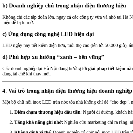
b) Doanh nghiệp chú trọng nhận diện thương hiệu
Không chỉ các tập đoàn lớn, ngay cả các công ty vừa và nhỏ tại Hà 
hiệu dễ bị lu mờ.
c) Ứng dụng công nghệ LED hiện đại
LED ngày nay tiết kiệm điện hơn, tuổi thọ cao (lên tới 50.000 giờ), 
d) Phù hợp xu hướng “xanh – bền vững”
Các doanh nghiệp tại Hà Nội đang hướng tới
giải pháp tiết kiệm n
dàng tái chế khi thay mới.
4. Vai trò trong nhận diện thương hiệu doanh 
Một bộ chữ nổi inox LED trên nóc tòa nhà không chỉ để “cho đẹp”, m
Điểm chạm thương hiệu đầu tiên
: Người đi đường, khách hàn
Tăng khả năng ghi nhớ
: Nghiên cứu marketing chỉ ra rằng, 
Khẳng định vị thế
: Doanh nghiệp có chữ nổi inox LED trên t