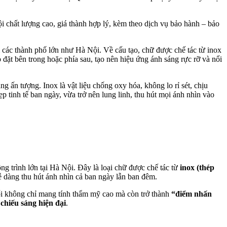
chất lượng cao, giá thành hợp lý, kèm theo dịch vụ bảo hành – bảo
các thành phố lớn như Hà Nội. Về cấu tạo, chữ được chế tác từ inox
đặt bên trong hoặc phía sau, tạo nên hiệu ứng ánh sáng rực rỡ và nổi
g ấn tượng. Inox là vật liệu chống oxy hóa, không lo rỉ sét, chịu
p tinh tế ban ngày, vừa trở nên lung linh, thu hút mọi ánh nhìn vào
g trình lớn tại Hà Nội. Đây là loại chữ được chế tác từ
inox (thép
ễ dàng thu hút ánh nhìn cả ban ngày lẫn ban đêm.
ổi không chỉ mang tính thẩm mỹ cao mà còn trở thành
“điểm nhấn
chiếu sáng hiện đại
.