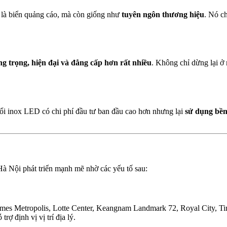
 là biển quảng cáo, mà còn giống như
tuyên ngôn thương hiệu
. Nó c
ng trọng, hiện đại và đẳng cấp hơn rất nhiều
. Không chỉ dừng lại ở 
 nổi inox LED có chi phí đầu tư ban đầu cao hơn nhưng lại
sử dụng bền
à Nội phát triển mạnh mẽ nhờ các yếu tố sau:
homes Metropolis, Lotte Center, Keangnam Landmark 72, Royal City, T
rợ định vị vị trí địa lý.