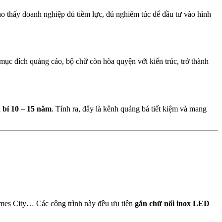
ho thấy doanh nghiệp đủ tiềm lực, đủ nghiêm túc để đầu tư vào hình
mục đích quảng cáo, bộ chữ còn hòa quyện với kiến trúc, trở thành
 bỉ 10 – 15 năm
. Tính ra, đây là kênh quảng bá tiết kiệm và mang
imes City… Các công trình này đều ưu tiên
gắn chữ nổi inox LED