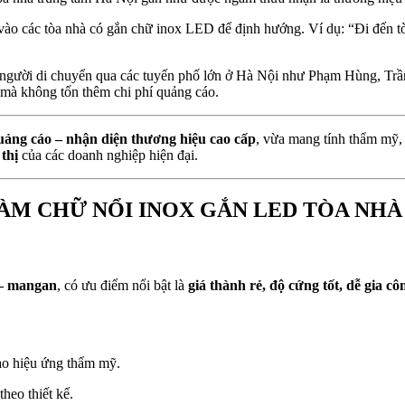
ào các tòa nhà có gắn chữ inox LED để định hướng. Ví dụ: “Đi đến tòa 
ợt người di chuyển qua các tuyến phố lớn ở Hà Nội như Phạm Hùng, Tr
mà không tốn thêm chi phí quảng cáo.
uảng cáo – nhận diện thương hiệu cao cấp
, vừa mang tính thẩm mỹ,
thị
của các doanh nghiệp hiện đại.
ÀM CHỮ NỔI INOX GẮN LED TÒA NHÀ 
 – mangan
, có ưu điểm nổi bật là
giá thành rẻ, độ cứng tốt, dễ gia cô
tạo hiệu ứng thẩm mỹ.
heo thiết kế.