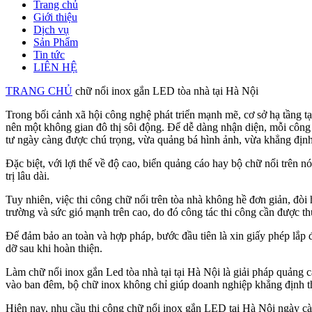
Trang chủ
Giới thiệu
Dịch vụ
Sản Phẩm
Tin tức
LIÊN HỆ
TRANG CHỦ
chữ nổi inox gắn LED tòa nhà tại Hà Nội
Trong bối cảnh xã hội công nghệ phát triển mạnh mẽ, cơ sở hạ tầng tạ
nên một không gian đô thị sôi động. Để dễ dàng nhận diện, mỗi công t
tư ngày càng được chú trọng, vừa quảng bá hình ảnh, vừa khẳng định
Đặc biệt, với lợi thế về độ cao, biển quảng cáo hay bộ chữ nổi trên 
trị lâu dài.
Tuy nhiên, việc thi công chữ nổi trên tòa nhà không hề đơn giản, đòi 
trường và sức gió mạnh trên cao, do đó công tác thi công cần được t
Để đảm bảo an toàn và hợp pháp, bước đầu tiên là xin giấy phép lắp đặ
dỡ sau khi hoàn thiện.
Làm chữ nổi inox gắn Led tòa nhà tại tại Hà Nội là giải pháp quảng 
vào ban đêm, bộ chữ inox không chỉ giúp doanh nghiệp khẳng định th
Hiện nay, nhu cầu thi công chữ nổi inox gắn LED tại Hà Nội ngày càng