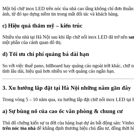
Một bộ chữ inox LED trên nóc tòa nhà cao tầng không chỉ đơn thuần
ảnh, từ đó tạo dựng niềm tin trong mắt đối tác và khách hàng.
c) Hiệu quả thẩm mỹ – kiến trúc
Nhiều tòa nhà tại Hà Nội sau khi lắp chữ nổi inox LED đã trở nên
sa
một phần của cảnh quan đô thị.
d) Tối ưu chi phí quảng bá dài hạn
So với việc thuê pano, billboard hay quảng cáo ngoài trời khác, chữ
tính lâu dài, hiệu quả hơn nhiều so với quảng cáo ngắn hạn.
3. Xu hướng lắp đặt tại Hà Nội những năm gần đây
Trong vòng 5 – 10 năm qua, xu hướng lắp đặt chữ nổi inox LED tại H
a) Sự bùng nổ của cao ốc văn phòng & chung cư
Thủ đô chứng kiến sự ra đời của hàng loạt dự án bất động sản: Vin
trên nóc tòa nhà
để khẳng định thương hiệu chủ đầu tư, đồng thời hỗ t