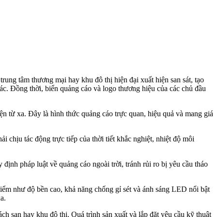
rung tâm thương mại hay khu đô thị hiện đại xuất hiện san sát, tạo
hác. Đồng thời, biển quảng cáo và logo thương hiệu của các chủ đầu
iện từ xa. Đây là hình thức quảng cáo trực quan, hiệu quả và mang giá
 chịu tác động trực tiếp của thời tiết khắc nghiệt, nhiệt độ môi
 định pháp luật về quảng cáo ngoài trời, tránh rủi ro bị yêu cầu tháo
 điểm như độ bền cao, khả năng chống gỉ sét và ánh sáng LED nổi bật
a.
h sạn hay khu đô thị. Quá trình sản xuất và lắp đặt yêu cầu kỹ thuật