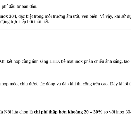
i phí đầu tư ban đầu.
inox 304
, đặc biệt trong môi trường ẩm ướt, ven biển. Vì vậy, khi sử 
 động trực tiếp bởi thời tiết.
Khi kết hợp cùng ánh sáng LED, bề mặt inox phản chiếu ánh sáng, tạo h
ị móp méo, chịu được tác động va đập khi thi công trên cao. Đây là lợi 
Hà Nội lựa chọn là
chi phí thấp hơn khoảng 20 – 30%
so với inox 30