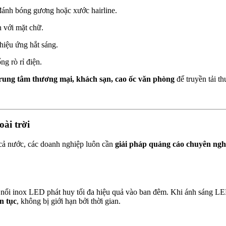
 đánh bóng gương hoặc xước hairline.
n với mặt chữ.
 hiệu ứng hắt sáng.
g rò rỉ điện.
trung tâm thương mại, khách sạn, cao ốc văn phòng
để truyền tải t
ài trời
a cả nước, các doanh nghiệp luôn cần
giải pháp quảng cáo chuyên nghi
ữ nổi inox LED phát huy tối đa hiệu quả vào ban đêm. Khi ánh sáng LED
ên tục
, không bị giới hạn bởi thời gian.