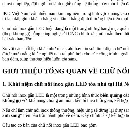
chuyên nghiệp, đội ngũ thợ lành nghề cùng hệ thống máy móc hiện đại
IKD Việt Nam với nhiều năm kinh nghiệm trong lĩnh vực quảng cáo c
trì lâu dài, giúp khách hàng yên tâm khẳng định thương hiệu trên mọi 
Chữ nổi inox gắn LED hiện đang là một trong những hạng mục quảng c
(thép không gỉ) bằng công nghệ cắt CNC chính xác, uốn nắn theo thiế
bật vào ban đêm.
So với các chất liệu khác như mica, alu hay tôn sơn tĩnh điện, chữ nổ
được mưa nắng khắc nghiệt nên rất phù hợp cho các công trình ngoài t
ban đêm, giúp thương hiệu luôn tỏa sáng.
GIỚI THIỆU TỔNG QUAN VỀ CHỮ NỔI
1. Khái niệm chữ nổi inox gắn LED tòa nhà tại Hà N
Chữ nổi inox gắn LED là một trong những hình thức
biển quảng cá
không gỉ)
với khả năng chống ăn mòn, bền bỉ theo thời gian, kết hợ
Nếu chỉ làm chữ nổi inox thông thường, hiệu ứng sẽ dừng lại ở sự s
ánh sáng”
trên bầu trời thành phố về đêm. Đây chính là sự kết hợp 
Cấu tạo cơ bản của chữ nổi inox gắn LED bao gồm: