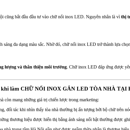
Nội cũng bắt đầu đầu tư vào chữ nổi inox LED. Nguyên nhân là vì
thị 
ánh sáng đa dạng màu sắc. Nhờ đó, chữ nổi inox LED trở thành lựa chọn 
ăng lượng và thân thiện môi trường
. Chữ inox LED đáp ứng được yêu c
nghiệp khi làm CHỮ NỔI INOX GẮN LED TÒA NHÀ TẠI
à còn mang những giá trị chiến lược trong marketing:
g, đối tác khi nhìn thấy tòa nhà thường bị ấn tượng bởi bộ chữ trên n
những thương hiệu được hiển thị bằng ánh sáng nổi bật thường được gh
òa nhà trung tâm Hà Nội gần như được ngầm thừa nhận là thương hiệu l