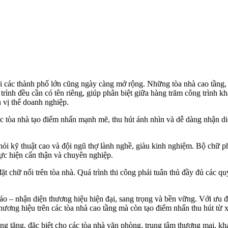
i các thành phố lớn cũng ngày càng mở rộng. Những tòa nhà cao tầng, t
rình đều cần có tên riêng, giúp phân biệt giữa hàng trăm công trình k
 vị thế doanh nghiệp.
nóc tòa nhà tạo điểm nhấn mạnh mẽ, thu hút ánh nhìn và dễ dàng nhận d
hỏi kỹ thuật cao và đội ngũ thợ lành nghề, giàu kinh nghiệm. Bộ chữ phải
hực hiện cẩn thận và chuyên nghiệp.
t chữ nổi trên tòa nhà. Quá trình thi công phải tuân thủ đầy đủ các quy
cáo – nhận diện thương hiệu hiện đại, sang trọng và bền vững. Với ưu
ương hiệu trên các tòa nhà cao tầng mà còn tạo điểm nhấn thu hút từ x
 tăng, đặc biệt cho các tòa nhà văn phòng, trung tâm thương mại, khác