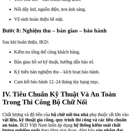
Nối dây led, nguồn điện, test ánh sáng.
Vệ sinh hoàn thiện bề mặt.
Bước 8: Nghiệm thu – bàn giao – bảo hành
Sau khi hoàn thiện, IKD:
Kiểm tra tổng thể cùng khách hàng.
Bàn giao hồ sơ kỹ thuật, hướng dẫn bảo trì.
Ký biên bản nghiệm thu – kích hoạt bảo hành.
Cam kết bảo hành 12–24 tháng tùy hạng mục.
IV. Tiêu Chuẩn Kỹ Thuật Và An Toàn
Trong Thi Công Bộ Chữ Nổi
Chất lượng và độ bền của
bộ chữ nổi tòa nhà
phụ thuộc rất lớn vào
vật liệu, kỹ thuật gia công, quy trình thi công và các tiêu chuẩn
an toàn.
IKD Việt Nam luôn áp dụng
hệ thống kiểm soát chất
lượng nghiêm ngặt
theo từng giai đoạn, đảm bảo
sản phẩm đạt