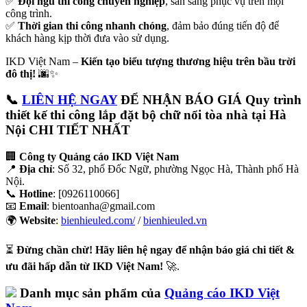
✅
Đội ngũ thi công chuyên nghiệp
, sẵn sàng phục vụ trên mọi
công trình.
✅
Thời gian thi công nhanh chóng
, đảm bảo đúng tiến độ để
khách hàng kịp thời đưa vào sử dụng.
IKD Việt Nam –
Kiến tạo biểu tượng thương hiệu trên bầu trời
đô thị!
🌆✨
📞
LIÊN HỆ NGAY
ĐỂ NHẬN BÁO GIÁ Quy trình
thiết kế thi công lắp đặt bộ chữ nổi tòa nhà tại Hà
Nội
CHI TIẾT NHẤT
🏢
Công ty Quảng cáo IKD Việt Nam
📍
Địa chỉ
: Số 32, phố Đốc Ngữ, phường Ngọc Hà, Thành phố Hà
Nội.
📞
Hotline
: [0926110066]
📧
Email
: bientoanha@gmail.com
🌍
Website
:
bienhieuled.com/
/
bienhieuled.vn
⏳
Đừng chần chừ! Hãy liên hệ ngay để nhận báo giá chi tiết &
ưu đãi hấp dẫn từ IKD Việt Nam!
🚀.
Danh mục sản phẩm của
Quảng cáo IKD Việt