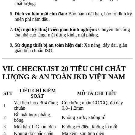
chất lượng.
Dịch vụ hậu mãi chu đáo:
Bảo hành dài hạn, bảo trì định kỳ
miễn phí năm đầu.
Đội ngũ kỹ thuật viên giàu kinh nghiệm:
Chuyên thi công
tòa nhà cao tầng, mặt dựng kính, mái phẳng.
Sử dụng thiết bị an toàn hiện đại:
Xe nâng, dây đai, giàn
giáo tiêu chuẩn ISO.
VII. CHECKLIST 20 TIÊU CHÍ CHẤT
LƯỢNG & AN TOÀN IKD VIỆT NAM
TIÊU CHÍ KIỂM
STT
MÔ TẢ CHI TIẾT
SOÁT
Vật liệu inox 304 đúng
Có chứng nhận CO/CQ, độ dày
1
chuẩn
0.8–1.2mm
Bề mặt inox phẳng,
2
Không xước, không rỗ
bóng
3
Mối hàn TIG kín, đẹp
Không rò điện, không lộ mối
4
Khung đỡ chắc chắn
Mạ kẽm, sơn tĩnh điện