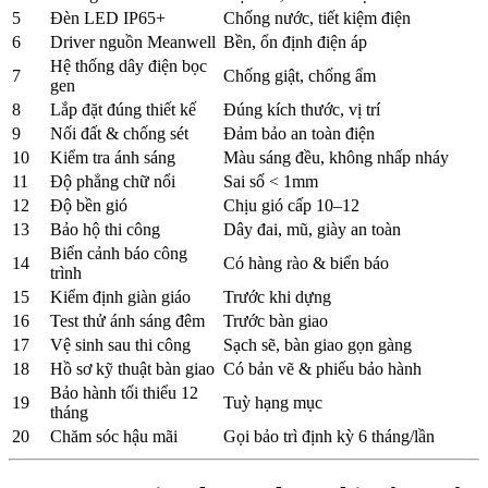
5
Đèn LED IP65+
Chống nước, tiết kiệm điện
6
Driver nguồn Meanwell
Bền, ổn định điện áp
Hệ thống dây điện bọc
7
Chống giật, chống ẩm
gen
8
Lắp đặt đúng thiết kế
Đúng kích thước, vị trí
9
Nối đất & chống sét
Đảm bảo an toàn điện
10
Kiểm tra ánh sáng
Màu sáng đều, không nhấp nháy
11
Độ phẳng chữ nổi
Sai số < 1mm
12
Độ bền gió
Chịu gió cấp 10–12
13
Bảo hộ thi công
Dây đai, mũ, giày an toàn
Biển cảnh báo công
14
Có hàng rào & biển báo
trình
15
Kiểm định giàn giáo
Trước khi dựng
16
Test thử ánh sáng đêm
Trước bàn giao
17
Vệ sinh sau thi công
Sạch sẽ, bàn giao gọn gàng
18
Hồ sơ kỹ thuật bàn giao
Có bản vẽ & phiếu bảo hành
Bảo hành tối thiểu 12
19
Tuỳ hạng mục
tháng
20
Chăm sóc hậu mãi
Gọi bảo trì định kỳ 6 tháng/lần