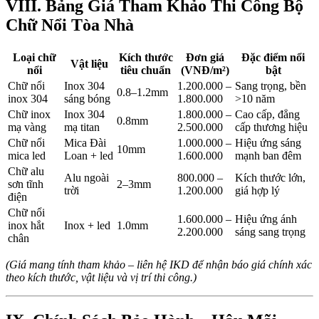
VIII. Bảng Giá Tham Khảo Thi Công Bộ
Chữ Nổi Tòa Nhà
Loại chữ
Kích thước
Đơn giá
Đặc điểm nổi
Vật liệu
nổi
tiêu chuẩn
(VNĐ/m²)
bật
Chữ nổi
Inox 304
1.200.000 –
Sang trọng, bền
0.8–1.2mm
inox 304
sáng bóng
1.800.000
>10 năm
Chữ inox
Inox 304
1.800.000 –
Cao cấp, đẳng
0.8mm
mạ vàng
mạ titan
2.500.000
cấp thương hiệu
Chữ nổi
Mica Đài
1.000.000 –
Hiệu ứng sáng
10mm
mica led
Loan + led
1.600.000
mạnh ban đêm
Chữ alu
Alu ngoài
800.000 –
Kích thước lớn,
sơn tĩnh
2–3mm
trời
1.200.000
giá hợp lý
điện
Chữ nổi
1.600.000 –
Hiệu ứng ánh
inox hắt
Inox + led
1.0mm
2.200.000
sáng sang trọng
chân
(Giá mang tính tham khảo – liên hệ IKD để nhận báo giá chính xác
theo kích thước, vật liệu và vị trí thi công.)