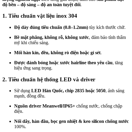
độ bền – độ sáng – độ an toàn tuyệt đối
.
1. Tiêu chuẩn vật liệu inox 304
Độ dày đúng tiêu chuẩn (0.8–1.2mm)
tùy kích thước chữ.
Bề mặt phẳng, không rỗ, không xước
, đảm bảo tính thẩm
mỹ khi chiếu sáng.
Mối hàn kín, đều, không rò điện hoặc gỉ sét
.
Được đánh bóng hoặc xước hairline theo yêu cầu
, tăng
hiệu ứng sang trọng.
2. Tiêu chuẩn hệ thống LED và driver
Sử dụng
LED Hàn Quốc, chip 2835 hoặc 5050
, ánh sáng
mạnh, đồng đều.
Nguồn driver Meanwell/IP65+
chống nước, chống chập
điện.
Nối dây, hàn đầu, bọc gen nhiệt & keo silicon chống nước
100%.