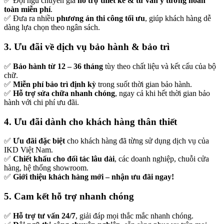
✅ Đội ngũ chuyên gia
hỗ trợ thiết kế & tư vấn ý tưởng hoàn
toàn miễn phí
.
✅ Đưa ra nhiều
phương án thi công tối ưu
, giúp khách hàng dễ
dàng lựa chọn theo ngân sách.
3. Ưu đãi về dịch vụ bảo hành & bảo trì
✅
Bảo hành từ 12 – 36 tháng
tùy theo chất liệu và kết cấu của bộ
chữ.
✅
Miễn phí bảo trì định kỳ
trong suốt thời gian bảo hành.
✅
Hỗ trợ sửa chữa nhanh chóng
, ngay cả khi hết thời gian bảo
hành với chi phí ưu đãi.
4. Ưu đãi dành cho khách hàng thân thiết
✅
Ưu đãi đặc biệt
cho khách hàng đã từng sử dụng dịch vụ của
IKD Việt Nam.
✅
Chiết khấu cho đối tác lâu dài
, các doanh nghiệp, chuỗi cửa
hàng, hệ thống showroom.
✅
Giới thiệu khách hàng mới – nhận ưu đãi ngay!
5. Cam kết hỗ trợ nhanh chóng
✅
Hỗ trợ tư vấn 24/7
, giải đáp mọi thắc mắc nhanh chóng.