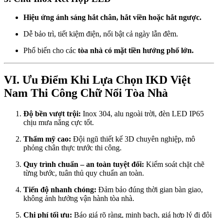
Hiệu ứng ánh sáng hắt chân, hắt viền hoặc hắt ngược.
Dễ bảo trì, tiết kiệm điện, nổi bật cả ngày lẫn đêm.
Phổ biến cho các
tòa nhà có mặt tiền hướng phố lớn.
VI. Ưu Điểm Khi Lựa Chọn IKD Việt
Nam Thi Công Chữ Nổi Tòa Nhà
Độ bền vượt trội:
Inox 304, alu ngoài trời, đèn LED IP65
chịu mưa nắng cực tốt.
Thẩm mỹ cao:
Đội ngũ thiết kế 3D chuyên nghiệp, mô
phỏng chân thực trước thi công.
Quy trình chuẩn – an toàn tuyệt đối:
Kiểm soát chặt chẽ
từng bước, tuân thủ quy chuẩn an toàn.
Tiến độ nhanh chóng:
Đảm bảo đúng thời gian bàn giao,
không ảnh hưởng vận hành tòa nhà.
Chi phí tối ưu:
Báo giá rõ ràng, minh bạch, giá hợp lý đi đôi