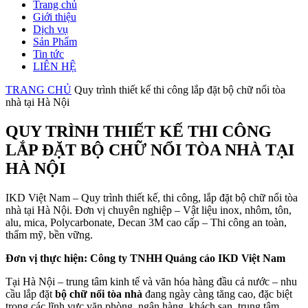
Trang chủ
Giới thiệu
Dịch vụ
Sản Phẩm
Tin tức
LIÊN HỆ
TRANG CHỦ
Quy trình thiết kế thi công lắp đặt bộ chữ nổi tòa
nhà tại Hà Nội
QUY TRÌNH THIẾT KẾ THI CÔNG
LẮP ĐẶT BỘ CHỮ NỔI TÒA NHÀ TẠI
HÀ NỘI
IKD Việt Nam – Quy trình thiết kế, thi công, lắp đặt bộ chữ nổi tòa
nhà tại Hà Nội. Đơn vị chuyên nghiệp – Vật liệu inox, nhôm, tôn,
alu, mica, Polycarbonate, Decan 3M cao cấp – Thi công an toàn,
thẩm mỹ, bền vững.
Đơn vị thực hiện: Công ty TNHH Quảng cáo IKD Việt Nam
Tại Hà Nội – trung tâm kinh tế và văn hóa hàng đầu cả nước – nhu
cầu lắp đặt
bộ chữ nổi tòa nhà
đang ngày càng tăng cao, đặc biệt
trong các lĩnh vực văn phòng, ngân hàng, khách sạn, trung tâm