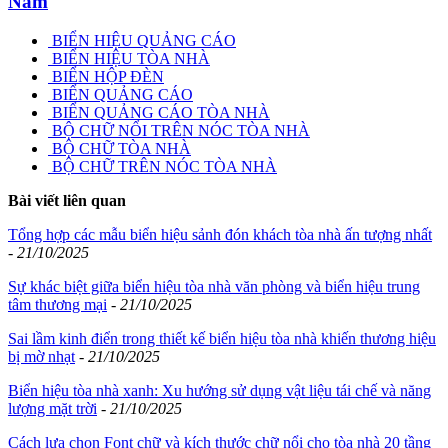
Nam
BIỂN HIỆU QUẢNG CÁO
BIỂN HIỆU TÒA NHÀ
BIỂN HỘP ĐÈN
BIỂN QUẢNG CÁO
BIỂN QUẢNG CÁO TÒA NHÀ
BỘ CHỮ NỔI TRÊN NÓC TÒA NHÀ
BỘ CHỮ TÒA NHÀ
BỘ CHỮ TRÊN NÓC TÒA NHÀ
Bài viết liên quan
Tổng hợp các mẫu biển hiệu sảnh đón khách tòa nhà ấn tượng nhất
-
21/10/2025
Sự khác biệt giữa biển hiệu tòa nhà văn phòng và biển hiệu trung
tâm thương mại
-
21/10/2025
Sai lầm kinh điển trong thiết kế biển hiệu tòa nhà khiến thương hiệu
bị mờ nhạt
-
21/10/2025
Biển hiệu tòa nhà xanh: Xu hướng sử dụng vật liệu tái chế và năng
lượng mặt trời
-
21/10/2025
Cách lựa chọn Font chữ và kích thước chữ nổi cho tòa nhà 20 tầng