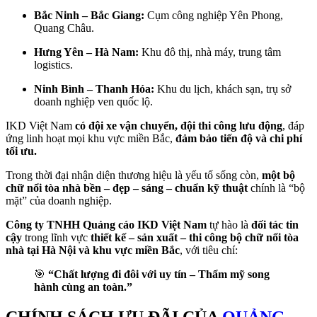
Bắc Ninh – Bắc Giang:
Cụm công nghiệp Yên Phong,
Quang Châu.
Hưng Yên – Hà Nam:
Khu đô thị, nhà máy, trung tâm
logistics.
Ninh Bình – Thanh Hóa:
Khu du lịch, khách sạn, trụ sở
doanh nghiệp ven quốc lộ.
IKD Việt Nam
có đội xe vận chuyển, đội thi công lưu động
, đáp
ứng linh hoạt mọi khu vực miền Bắc,
đảm bảo tiến độ và chi phí
tối ưu.
Trong thời đại nhận diện thương hiệu là yếu tố sống còn,
một bộ
chữ nổi tòa nhà bền – đẹp – sáng – chuẩn kỹ thuật
chính là “bộ
mặt” của doanh nghiệp.
Công ty TNHH Quảng cáo IKD Việt Nam
tự hào là
đối tác tin
cậy
trong lĩnh vực
thiết kế – sản xuất – thi công bộ chữ nổi tòa
nhà tại Hà Nội và khu vực miền Bắc
, với tiêu chí:
🎯
“Chất lượng đi đôi với uy tín – Thẩm mỹ song
hành cùng an toàn.”
CHÍNH SÁCH ƯU ĐÃI CỦA
QUẢNG