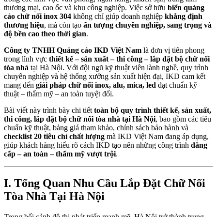
thương mại, cao ốc và khu công nghiệp. Việc sở hữu
biển quảng
cáo chữ nổi inox 304
không chỉ giúp doanh nghiệp
khẳng định
thương hiệu
, mà còn tạo
ấn tượng chuyên nghiệp, sang trọng và
độ bền cao theo thời gian
.
Công ty TNHH Quảng cáo IKD Việt Nam
là đơn vị tiên phong
trong lĩnh vực
thiết kế – sản xuất – thi công – lắp đặt bộ chữ nổi
tòa nhà
tại Hà Nội. Với đội ngũ kỹ thuật viên lành nghề, quy trình
chuyên nghiệp và hệ thống xưởng sản xuất hiện đại, IKD cam kết
mang đến
giải pháp chữ nổi inox, alu, mica, led
đạt chuẩn kỹ
thuật – thẩm mỹ – an toàn tuyệt đối.
Bài viết này trình bày chi tiết
toàn bộ quy trình thiết kế, sản xuất,
thi công, lắp đặt bộ chữ nổi tòa nhà tại Hà Nội
, bao gồm các tiêu
chuẩn kỹ thuật, bảng giá tham khảo, chính sách bảo hành và
checklist 20 tiêu chí chất lượng
mà IKD Việt Nam đang áp dụng,
giúp khách hàng hiểu rõ cách IKD tạo nên những công trình
đẳng
cấp – an toàn – thẩm mỹ vượt trội
.
I. Tổng Quan Nhu Cầu Lắp Đặt Chữ Nổi
Tòa Nhà Tại Hà Nội
Trong bối cảnh đô thị phát triển mạnh mẽ, Hà Nội trở thành trung