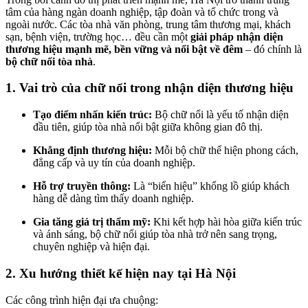
tâm của hàng ngàn doanh nghiệp, tập đoàn và tổ chức trong và
ngoài nước. Các tòa nhà văn phòng, trung tâm thương mại, khách
sạn, bệnh viện, trường học… đều cần một
giải pháp nhận diện
thương hiệu mạnh mẽ, bền vững và nổi bật về đêm
– đó chính là
bộ chữ nổi tòa nhà
.
1. Vai trò của chữ nổi trong nhận diện thương hiệu
Tạo điểm nhấn kiến trúc:
Bộ chữ nổi là yếu tố nhận diện
đầu tiên, giúp tòa nhà nổi bật giữa không gian đô thị.
Khẳng định thương hiệu:
Mỗi bộ chữ thể hiện phong cách,
đẳng cấp và uy tín của doanh nghiệp.
Hỗ trợ truyền thông:
Là “biển hiệu” khổng lồ giúp khách
hàng dễ dàng tìm thấy doanh nghiệp.
Gia tăng giá trị thẩm mỹ:
Khi kết hợp hài hòa giữa kiến trúc
và ánh sáng, bộ chữ nổi giúp tòa nhà trở nên sang trọng,
chuyên nghiệp và hiện đại.
2. Xu hướng thiết kế hiện nay tại Hà Nội
Các công trình hiện đại ưa chuộng: