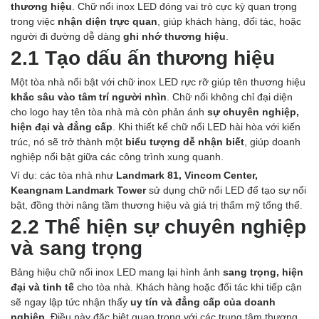
thương hiệu
. Chữ nổi inox LED đóng vai trò cực kỳ quan trọng
trong việc
nhận diện trực quan
, giúp khách hàng, đối tác, hoặc
người đi đường dễ dàng
ghi nhớ thương hiệu
.
2.1 Tạo dấu ấn thương hiệu
Một tòa nhà nổi bật với chữ inox LED rực rỡ giúp tên thương hiệu
khắc sâu vào tâm trí người nhìn
. Chữ nổi không chỉ đại diện
cho logo hay tên tòa nhà mà còn phản ánh
sự chuyên nghiệp,
hiện đại và đẳng cấp
. Khi thiết kế chữ nổi LED hài hòa với kiến
trúc, nó sẽ trở thành một
biểu tượng dễ nhận biết
, giúp doanh
nghiệp nổi bật giữa các công trình xung quanh.
Ví dụ: các tòa nhà như
Landmark 81, Vincom Center,
Keangnam Landmark Tower
sử dụng chữ nổi LED để tạo sự nổi
bật, đồng thời nâng tầm thương hiệu và giá trị thẩm mỹ tổng thể.
2.2 Thể hiện sự chuyên nghiệp
và sang trọng
Bảng hiệu chữ nổi inox LED mang lại hình ảnh
sang trọng, hiện
đại và tinh tế
cho tòa nhà. Khách hàng hoặc đối tác khi tiếp cận
sẽ ngay lập tức nhận thấy
uy tín và đẳng cấp của doanh
nghiệp
. Điều này đặc biệt quan trọng với các trung tâm thương