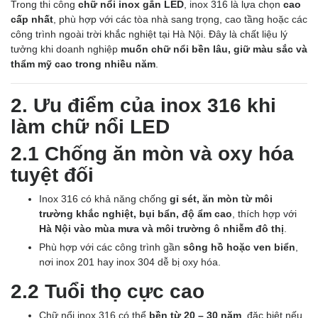
Trong thi công
chữ nổi inox gắn LED
, inox 316 là lựa chọn
cao
cấp nhất
, phù hợp với các tòa nhà sang trọng, cao tầng hoặc các
công trình ngoài trời khắc nghiệt tại Hà Nội. Đây là chất liệu lý
tưởng khi doanh nghiệp
muốn chữ nổi bền lâu, giữ màu sắc và
thẩm mỹ cao trong nhiều năm
.
2. Ưu điểm của inox 316 khi
làm chữ nổi LED
2.1 Chống ăn mòn và oxy hóa
tuyệt đối
Inox 316 có khả năng chống
gỉ sét, ăn mòn từ môi
trường khắc nghiệt, bụi bẩn, độ ẩm cao
, thích hợp với
Hà Nội vào mùa mưa và môi trường ô nhiễm đô thị
.
Phù hợp với các công trình gần
sông hồ hoặc ven biển
,
nơi inox 201 hay inox 304 dễ bị oxy hóa.
2.2 Tuổi thọ cực cao
Chữ nổi inox 316 có thể
bền từ 20 – 30 năm
, đặc biệt nếu