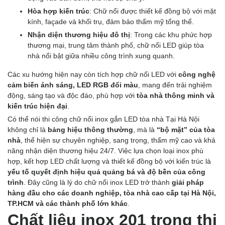
Hòa hợp kiến trúc
: Chữ nổi được thiết kế đồng bộ với mặt
kính, façade và khối trụ, đảm bảo thẩm mỹ tổng thể.
Nhận diện thương hiệu đô thị
: Trong các khu phức hợp
thương mại, trung tâm thành phố, chữ nổi LED giúp tòa
nhà nổi bật giữa nhiều công trình xung quanh.
Các xu hướng hiện nay còn tích hợp chữ nổi LED với
công nghệ
cảm biến ánh sáng, LED RGB đổi màu
, mang đến trải nghiệm
động, sáng tạo và độc đáo, phù hợp với
tòa nhà thông minh và
kiến trúc hiện đại
.
Có thể nói thi công chữ nổi inox gắn LED tòa nhà Tại Hà Nội
không chỉ là
bảng hiệu thông thường
, mà là
“bộ mặt” của tòa
nhà
, thể hiện sự chuyên nghiệp, sang trọng, thẩm mỹ cao và khả
năng nhận diện thương hiệu 24/7. Việc lựa chọn loại inox phù
hợp, kết hợp LED chất lượng và thiết kế đồng bộ với kiến trúc là
yếu tố quyết định hiệu quả quảng bá và độ bền của công
trình
. Đây cũng là lý do chữ nổi inox LED trở thành
giải pháp
hàng đầu cho các doanh nghiệp, tòa nhà cao cấp tại Hà Nội,
TP.HCM và các thành phố lớn khác
.
Chất liệu inox 201 trong thi