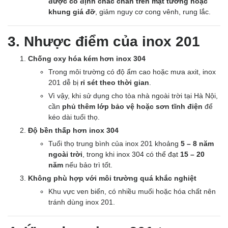
được cố định chắc chắn trên mặt tường hoặc
khung giá đỡ
, giảm nguy cơ cong vênh, rung lắc.
3. Nhược điểm của inox 201
Chống oxy hóa kém hơn inox 304
Trong môi trường có độ ẩm cao hoặc mưa axit, inox
201 dễ bị
rỉ sét theo thời gian
.
Vì vậy, khi sử dụng cho tòa nhà ngoài trời tại Hà Nội,
cần
phủ thêm lớp bảo vệ hoặc sơn tĩnh điện
để
kéo dài tuổi thọ.
Độ bền thấp hơn inox 304
Tuổi thọ trung bình của inox 201 khoảng
5 – 8 năm
ngoài trời
, trong khi inox 304 có thể đạt
15 – 20
năm
nếu bảo trì tốt.
Không phù hợp với môi trường quá khắc nghiệt
Khu vực ven biển, có nhiều muối hoặc hóa chất nên
tránh dùng inox 201.