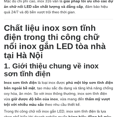
Mặc dù chi phí cao, inox 316 vẫn là
giải pháp tối ưu cho các dự
án chữ nổi LED cần chất lượng và đẳng cấp
, đảm bảo hiệu
quả 24/7 và độ bền vượt trội theo thời gian.
Chất liệu inox sơn tĩnh
điện trong thi công chữ
nổi inox gắn LED tòa nhà
tại Hà Nội
1. Giới thiệu chung về inox
sơn tĩnh điện
Inox sơn tĩnh điện
là loại inox được
phủ một lớp sơn tĩnh điện
bên ngoài bề mặt
, tạo màu sắc đa dạng và tăng khả năng chống
oxy hóa, ăn mòn. So với inox thông thường, inox sơn tĩnh điện
vừa
giữ được độ bền của inox
, vừa mang đến
thẩm mỹ vượt
trội với nhiều màu sắc
theo nhu cầu thiết kế.
Trong thi công chữ nổi inox gắn LED, inox sơn tĩnh điện là lựa
chọn phổ biến khi doanh nghiệp muốn
bảng hiệu đồng bộ màu