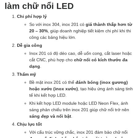
làm chữ nổi LED
Chi phí hợp lý
So với inox 304, inox 201 có
giá thành thấp hơn từ
20 – 30%
, giúp doanh nghiệp tiết kiệm chi phí khi thi
công các bảng hiệu lớn.
Dễ gia công
Inox 201 có độ dẻo cao, dễ uốn cong, cắt laser hoặc
cắt CNC, phù hợp cho
chữ nổi có kích thước đa
dạng
.
Thẩm mỹ
Bề mặt inox 201 có thể
đánh bóng (inox gương)
hoặc xước (inox xước)
, tạo hiệu ứng ánh sáng tinh
tế khi kết hợp LED.
Khi kết hợp LED module hoặc LED Neon Flex, ánh
sáng phản chiếu trên inox 201 giúp chữ nổi trở nên
sáng đẹp và nổi bật
.
Chịu lực tốt
Với cấu trúc vững chắc, inox 201 đảm bảo chữ nổi