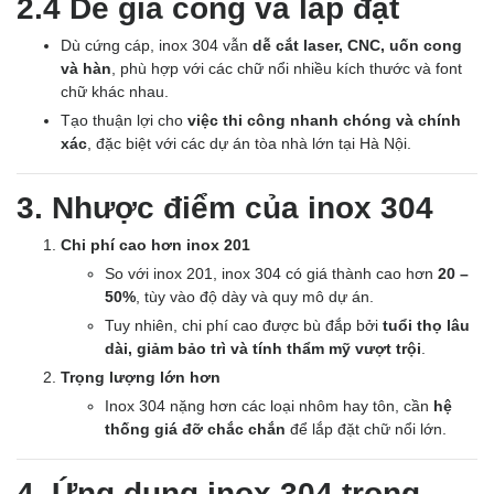
2.4 Dễ gia công và lắp đặt
Dù cứng cáp, inox 304 vẫn
dễ cắt laser, CNC, uốn cong
và hàn
, phù hợp với các chữ nổi nhiều kích thước và font
chữ khác nhau.
Tạo thuận lợi cho
việc thi công nhanh chóng và chính
xác
, đặc biệt với các dự án tòa nhà lớn tại Hà Nội.
3. Nhược điểm của inox 304
Chi phí cao hơn inox 201
So với inox 201, inox 304 có giá thành cao hơn
20 –
50%
, tùy vào độ dày và quy mô dự án.
Tuy nhiên, chi phí cao được bù đắp bởi
tuổi thọ lâu
dài, giảm bảo trì và tính thẩm mỹ vượt trội
.
Trọng lượng lớn hơn
Inox 304 nặng hơn các loại nhôm hay tôn, cần
hệ
thống giá đỡ chắc chắn
để lắp đặt chữ nổi lớn.
4. Ứng dụng inox 304 trong