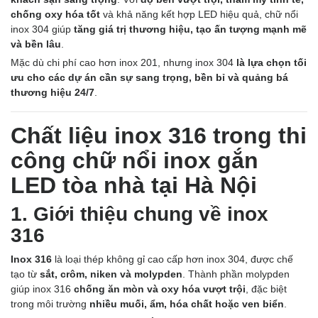
chống oxy hóa tốt
và khả năng kết hợp LED hiệu quả, chữ nổi
inox 304 giúp
tăng giá trị thương hiệu, tạo ấn tượng mạnh mẽ
và bền lâu
.
Mặc dù chi phí cao hơn inox 201, nhưng inox 304
là lựa chọn tối
ưu cho các dự án cần sự sang trọng, bền bỉ và quảng bá
thương hiệu 24/7
.
Chất liệu inox 316 trong thi
công chữ nổi inox gắn
LED tòa nhà tại Hà Nội
1. Giới thiệu chung về inox
316
Inox 316
là loại thép không gỉ cao cấp hơn inox 304, được chế
tạo từ
sắt, crôm, niken và molypden
. Thành phần molypden
giúp inox 316
chống ăn mòn và oxy hóa vượt trội
, đặc biệt
trong môi trường
nhiều muối, ẩm, hóa chất hoặc ven biển
.