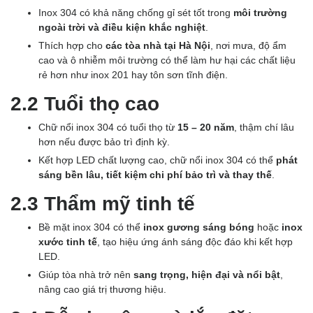
Inox 304 có khả năng chống gỉ sét tốt trong
môi trường
ngoài trời và điều kiện khắc nghiệt
.
Thích hợp cho
các tòa nhà tại Hà Nội
, nơi mưa, độ ẩm
cao và ô nhiễm môi trường có thể làm hư hại các chất liệu
rẻ hơn như inox 201 hay tôn sơn tĩnh điện.
2.2 Tuổi thọ cao
Chữ nổi inox 304 có tuổi thọ từ
15 – 20 năm
, thậm chí lâu
hơn nếu được bảo trì định kỳ.
Kết hợp LED chất lượng cao, chữ nổi inox 304 có thể
phát
sáng bền lâu, tiết kiệm chi phí bảo trì và thay thế
.
2.3 Thẩm mỹ tinh tế
Bề mặt inox 304 có thể
inox gương sáng bóng
hoặc
inox
xước tinh tế
, tạo hiệu ứng ánh sáng độc đáo khi kết hợp
LED.
Giúp tòa nhà trở nên
sang trọng, hiện đại và nổi bật
,
nâng cao giá trị thương hiệu.