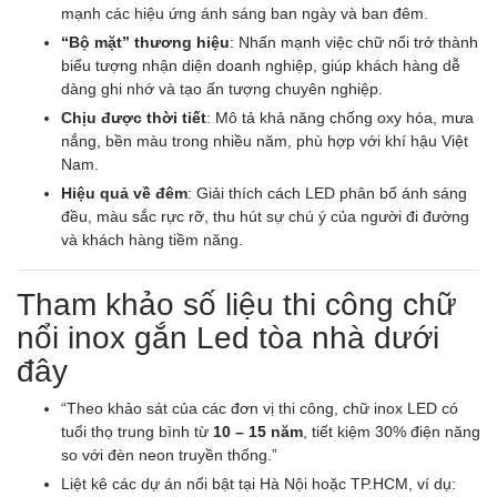
mạnh các hiệu ứng ánh sáng ban ngày và ban đêm.
“Bộ mặt” thương hiệu
: Nhấn mạnh việc chữ nổi trở thành
biểu tượng nhận diện doanh nghiệp, giúp khách hàng dễ
dàng ghi nhớ và tạo ấn tượng chuyên nghiệp.
Chịu được thời tiết
: Mô tả khả năng chống oxy hóa, mưa
nắng, bền màu trong nhiều năm, phù hợp với khí hậu Việt
Nam.
Hiệu quả về đêm
: Giải thích cách LED phân bố ánh sáng
đều, màu sắc rực rỡ, thu hút sự chú ý của người đi đường
và khách hàng tiềm năng.
Tham khảo số liệu thi công chữ
nổi inox gắn Led tòa nhà dưới
đây
“Theo khảo sát của các đơn vị thi công, chữ inox LED có
tuổi thọ trung bình từ
10 – 15 năm
, tiết kiệm 30% điện năng
so với đèn neon truyền thống.”
Liệt kê các dự án nổi bật tại Hà Nội hoặc TP.HCM, ví dụ: