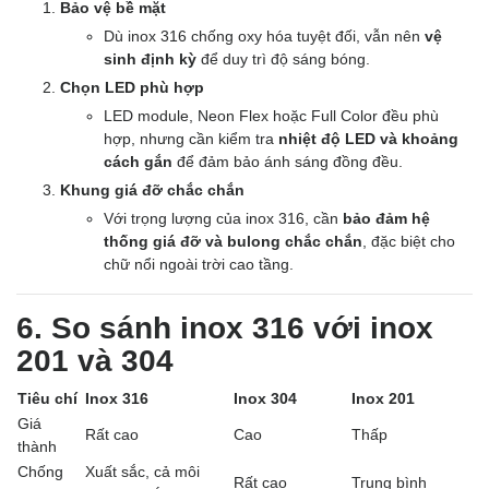
Bảo vệ bề mặt
Dù inox 316 chống oxy hóa tuyệt đối, vẫn nên
vệ
sinh định kỳ
để duy trì độ sáng bóng.
Chọn LED phù hợp
LED module, Neon Flex hoặc Full Color đều phù
hợp, nhưng cần kiểm tra
nhiệt độ LED và khoảng
cách gắn
để đảm bảo ánh sáng đồng đều.
Khung giá đỡ chắc chắn
Với trọng lượng của inox 316, cần
bảo đảm hệ
thống giá đỡ và bulong chắc chắn
, đặc biệt cho
chữ nổi ngoài trời cao tầng.
6. So sánh inox 316 với inox
201 và 304
Tiêu chí
Inox 316
Inox 304
Inox 201
Giá
Rất cao
Cao
Thấp
thành
Chống
Xuất sắc, cả môi
Rất cao
Trung bình