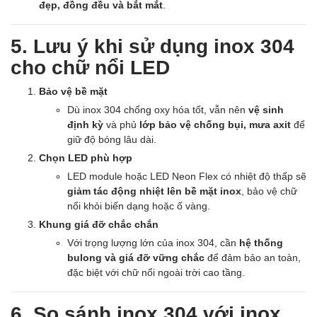
đẹp, đồng đều và bắt mắt
.
5. Lưu ý khi sử dụng inox 304
cho chữ nổi LED
Bảo vệ bề mặt
Dù inox 304 chống oxy hóa tốt, vẫn nên
vệ sinh
định kỳ
và phủ
lớp bảo vệ chống bụi, mưa axit
để
giữ độ bóng lâu dài.
Chọn LED phù hợp
LED module hoặc LED Neon Flex có nhiệt độ thấp sẽ
giảm tác động nhiệt lên bề mặt inox
, bảo vệ chữ
nổi khỏi biến dạng hoặc ố vàng.
Khung giá đỡ chắc chắn
Với trọng lượng lớn của inox 304, cần
hệ thống
bulong và giá đỡ vững chắc
để đảm bảo an toàn,
đặc biệt với chữ nổi ngoài trời cao tầng.
6. So sánh inox 304 với inox