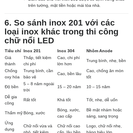
trên tường, mặt tiền hoặc mái tòa nhà.
6. So sánh inox 201 với các
loại inox khác trong thi công
chữ nổi LED
Tiêu chí
Inox 201
Inox 304
Nhôm Anode
Giá
Thấp, tiết kiệm
Cao, chi phí
Trung bình, nhẹ, bền
thành
chi phí
lớn hơn
Chống
Trung bình, cần
Cao, chống ăn mòn
Cao, bền lâu
oxy hóa
bảo vệ
tốt
5 – 8 năm ngoài
Độ bền
15 – 20 năm
10 – 15 năm
trời
Dễ gia
Rất tốt
Khá tốt
Tốt, nhẹ, dễ uốn
công
Bóng, xước,
Bề mặt nhám hoặc
Thẩm mỹ
Bóng, xước
cao cấp
sáng, sang trọng
Ứng
Chữ nổi vừa và
Chữ nổi cao
Logo, chữ nổi nhẹ,
dụng
nhỏ, tiết kiệm
cấp, lâu bền
bảng hiệu lớn