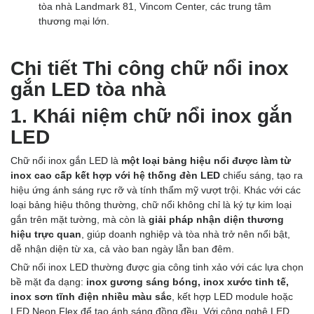
tòa nhà Landmark 81, Vincom Center, các trung tâm
thương mại lớn.
Chi tiết Thi công chữ nổi inox
gắn LED tòa nhà
1. Khái niệm chữ nổi inox gắn
LED
Chữ nổi inox gắn LED là
một loại bảng hiệu nổi được làm từ
inox cao cấp kết hợp với hệ thống đèn LED
chiếu sáng, tạo ra
hiệu ứng ánh sáng rực rỡ và tính thẩm mỹ vượt trội. Khác với các
loại bảng hiệu thông thường, chữ nổi không chỉ là ký tự kim loại
gắn trên mặt tường, mà còn là
giải pháp nhận diện thương
hiệu trực quan
, giúp doanh nghiệp và tòa nhà trở nên nổi bật,
dễ nhận diện từ xa, cả vào ban ngày lẫn ban đêm.
Chữ nổi inox LED thường được gia công tinh xảo với các lựa chọn
bề mặt đa dạng:
inox gương sáng bóng, inox xước tinh tế,
inox sơn tĩnh điện nhiều màu sắc
, kết hợp LED module hoặc
LED Neon Flex để tạo ánh sáng đồng đều. Với công nghệ LED