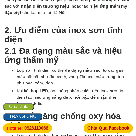
sắc với nhận diện thương hiệu
, hoặc tạo
hiệu ứng thẩm mỹ
đặc biệt
cho tòa nhà tại Hà Nội.
2. Ưu điểm của inox sơn tĩnh
điện
2.1 Đa dạng màu sắc và hiệu
ứng thẩm mỹ
Lớp sơn tĩnh điện có thể
đa dạng màu sắc
, từ các gam
màu nổi bật như đỏ, xanh, vàng đến các màu trung tính
như bạc, xám, đen.
Khi kết hợp LED, ánh sáng phản chiếu trên inox sơn tĩnh
điện tạo hiệu ứng
sáng đẹp, nổi bật, dễ nhận diện
thương hiệu
.
Chat Zalo
2.2 Khả năng chống oxy hóa
TRANG CHỦ
và ăn mòn
0926110066
Chát Qua Facebook
Hotline:
Lớp sơn tĩnh điện
bảo vệ bề mặt inox khỏi mưa nắng,