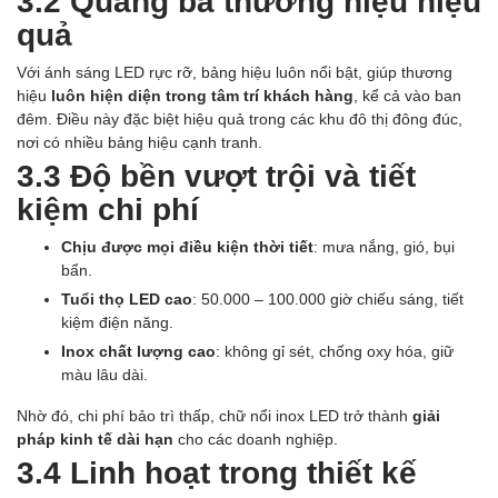
3.2 Quảng bá thương hiệu hiệu
quả
Với ánh sáng LED rực rỡ, bảng hiệu luôn nổi bật, giúp thương
hiệu
luôn hiện diện trong tâm trí khách hàng
, kể cả vào ban
đêm. Điều này đặc biệt hiệu quả trong các khu đô thị đông đúc,
nơi có nhiều bảng hiệu cạnh tranh.
3.3 Độ bền vượt trội và tiết
kiệm chi phí
Chịu được mọi điều kiện thời tiết
: mưa nắng, gió, bụi
bẩn.
Tuổi thọ LED cao
: 50.000 – 100.000 giờ chiếu sáng, tiết
kiệm điện năng.
Inox chất lượng cao
: không gỉ sét, chống oxy hóa, giữ
màu lâu dài.
Nhờ đó, chi phí bảo trì thấp, chữ nổi inox LED trở thành
giải
pháp kinh tế dài hạn
cho các doanh nghiệp.
3.4 Linh hoạt trong thiết kế