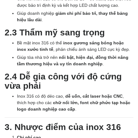
được bảo trì định kỳ và kết hợp LED chất lượng cao.
Giúp doanh nghiệp
giảm chi phí bảo trì, thay thế bảng
hiệu lâu dài
.
2.3 Thẩm mỹ sang trọng
Bề mặt inox 316 có thể
inox gương sáng bóng hoặc
inox xước tinh tế
, phản chiếu ánh sáng LED cực kỳ đẹp.
Giúp tòa nhà trở nên
nổi bật, hiện đại, đồng thời nâng
tầm thương hiệu và uy tín doanh nghiệp
.
2.4 Dễ gia công với độ cứng
vừa phải
Inox 316 có độ dẻo cao,
dễ uốn, cắt laser hoặc CNC
,
thích hợp cho các
chữ nổi lớn, font chữ phức tạp hoặc
logo doanh nghiệp cao cấp
.
3. Nhược điểm của inox 316
Chi phí cao