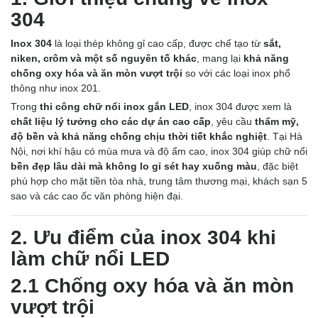
304
Inox 304
là loại thép không gỉ cao cấp, được chế tạo từ
sắt,
niken, crôm và một số nguyên tố khác
, mang lại
khả năng
chống oxy hóa và ăn mòn vượt trội
so với các loại inox phổ
thông như inox 201.
Trong
thi công chữ nổi inox gắn LED
, inox 304 được xem là
chất liệu lý tưởng cho các dự án cao cấp
, yêu cầu
thẩm mỹ,
độ bền và khả năng chống chịu thời tiết khắc nghiệt
. Tại Hà
Nội, nơi khí hậu có mùa mưa và độ ẩm cao, inox 304 giúp chữ nổi
bền đẹp lâu dài mà không lo gỉ sét hay xuống màu
, đặc biệt
phù hợp cho mặt tiền tòa nhà, trung tâm thương mại, khách sạn 5
sao và các cao ốc văn phòng hiện đại.
2. Ưu điểm của inox 304 khi
làm chữ nổi LED
2.1 Chống oxy hóa và ăn mòn
vượt trội