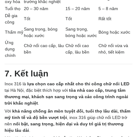
oxy hóa
trường khắc nghiệt
Tuổi thọ
20 – 30 năm
15 – 20 năm
5 – 8 năm
Dễ gia
Tốt
Tốt
Rất tốt
công
Sang trọng, bóng
Sang trọng,
Thẩm mỹ
Bóng hoặc xước
hoặc xước
bóng hoặc xước
Ứng
Chữ nổi cao cấp, lâu
Chữ nổi cao
Chữ nổi vừa và
dụng
bền
cấp, lâu bền
nhỏ, tiết kiệm
chính
7. Kết luận
Inox 316 là
lựa chọn cao cấp nhất cho thi công chữ nổi LED
tại Hà Nội, đặc biệt thích hợp với
tòa nhà cao cấp, trung tâm
thương mại, khách sạn sang trọng và các công trình ngoài
trời khắc nghiệt
.
Với
khả năng chống ăn mòn tuyệt đối, tuổi thọ lâu dài, thẩm
mỹ tinh tế và độ bền vượt trội
, inox 316 giúp chữ nổi LED trở
nên
nổi bật, sang trọng, hiện đại và duy trì giá trị thương
hiệu lâu dài
.